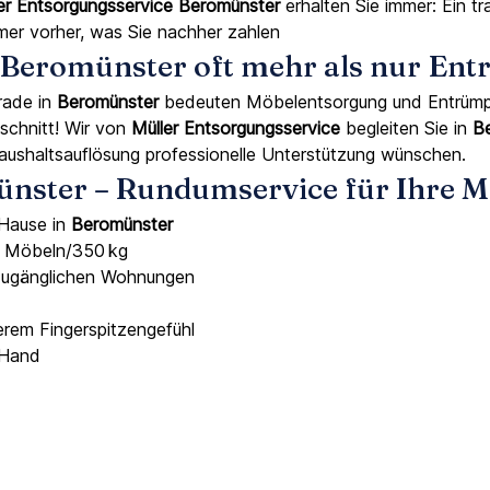
er Entsorgungsservice Beromünster
erhalten Sie immer: Ein 
mmer vorher, was Sie nachher zahlen
eromünster oft mehr als nur Ent
rade in
Beromünster
bedeuten Möbelentsorgung und Entrümpel
schnitt! Wir von
Müller Entsorgungsservice
begleiten Sie in
B
aushaltsauflösung professionelle Unterstützung wünschen.
ünster – Rundumservice für Ihre 
 Hause in
Beromünster
5 Möbeln/350 kg
zugänglichen Wohnungen
em Fingerspitzengefühl
 Hand