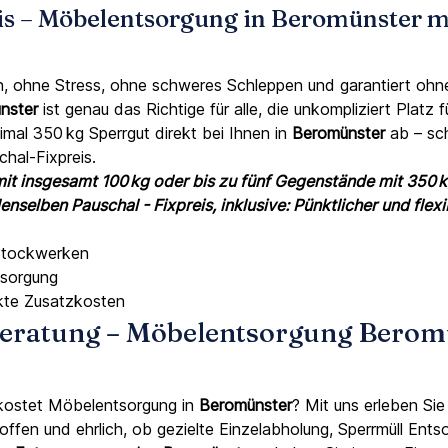
is – Möbelentsorgung in Beromünster mi
, ohne Stress, ohne schweres Schleppen und garantiert oh
nster
ist genau das Richtige für alle, die unkompliziert Platz
mal 350 kg Sperrgut direkt bei Ihnen in
Beromünster
ab – sch
hal-Fixpreis.
it insgesamt 100 kg oder bis zu fünf Gegenstände mit 350 k
nselben Pauschal - Fixpreis, inklusive: Pünktlicher und flex
 Stockwerken
tsorgung
ckte Zusatzkosten
 Beratung – Möbelentsorgung Berom
kostet Möbelentsorgung in
Beromünster
? Mit uns erleben Si
ie offen und ehrlich, ob gezielte Einzelabholung, Sperrmüll E