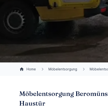
Home
Möbelentsorgung
Möbelents
Möbelentsorgung Beromünste
Haustür