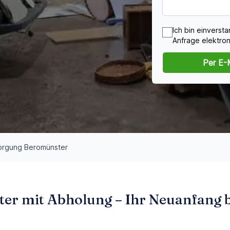
Ich bin einvers
Anfrage elektron
Per E-
orgung Beromünster
r mit Abholung – Ihr Neuanfang be