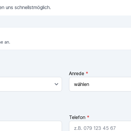
den uns schnellstmöglich.
ne an.
Anrede
*
Telefon
*