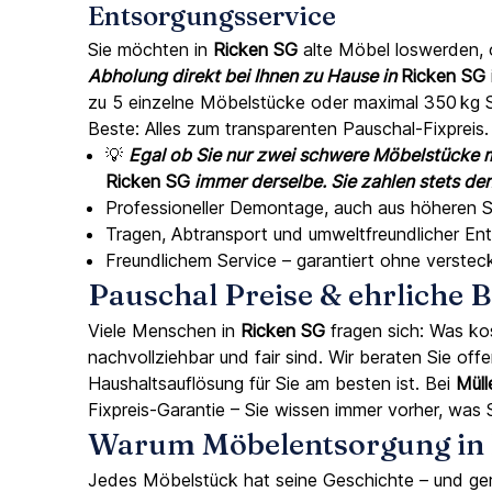
Entsorgungsservice
Sie möchten in
Ricken SG
alte Möbel loswerden, 
Abholung direkt bei Ihnen zu Hause in
Ricken SG
zu 5 einzelne Möbelstücke oder maximal 350 kg Sp
Beste: Alles zum transparenten Pauschal-Fixpreis.
💡
Egal ob Sie nur zwei schwere Möbelstücke m
Ricken SG
immer derselbe. Sie zahlen stets dens
Professioneller Demontage, auch aus höheren
Tragen, Abtransport und umweltfreundlicher En
Freundlichem Service – garantiert ohne verste
Pauschal Preise & ehrliche
Viele Menschen in
Ricken SG
fragen sich: Was ko
nachvollziehbar und fair sind. Wir beraten Sie of
Haushaltsauflösung für Sie am besten ist. Bei
Müll
Fixpreis-Garantie – Sie wissen immer vorher, was 
Warum Möbelentsorgung in R
Jedes Möbelstück hat seine Geschichte – und ge