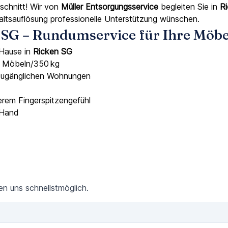
schnitt! Wir von
Müller Entsorgungsservice
begleiten Sie in
R
altsauflösung professionelle Unterstützung wünschen.
n SG – Rundumservice für Ihre Möb
 Hause in
Ricken SG
5 Möbeln/350 kg
zugänglichen Wohnungen
em Fingerspitzengefühl
 Hand
den uns schnellstmöglich.