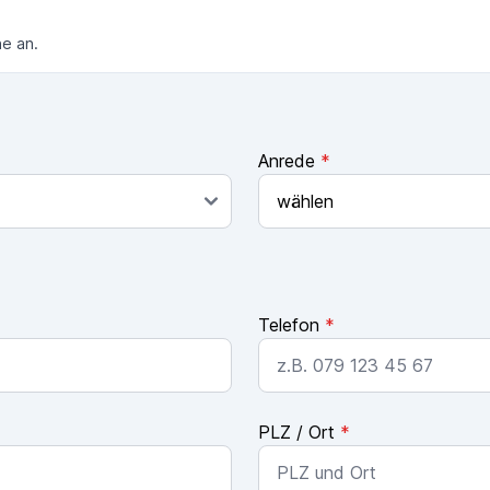
ne an.
Anrede
*
Telefon
*
PLZ / Ort
*