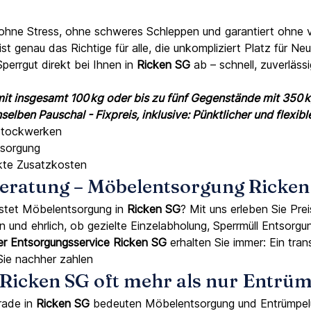
ohne Stress, ohne schweres Schleppen und garantiert ohne
ist genau das Richtige für alle, die unkompliziert Platz für N
errgut direkt bei Ihnen in
Ricken SG
ab – schnell, zuverläs
it insgesamt 100 kg oder bis zu fünf Gegenstände mit 350 k
elben Pauschal - Fixpreis, inklusive: Pünktlicher und flexibl
 Stockwerken
tsorgung
ckte Zusatzkosten
 Beratung – Möbelentsorgung Ricke
stet Möbelentsorgung in
Ricken SG
? Mit uns erleben Sie Pre
fen und ehrlich, ob gezielte Einzelabholung, Sperrmüll Entso
er Entsorgungsservice Ricken SG
erhalten Sie immer: Ein tr
Sie nachher zahlen
icken SG oft mehr als nur Entrüm
rade in
Ricken SG
bedeuten Möbelentsorgung und Entrümpelun