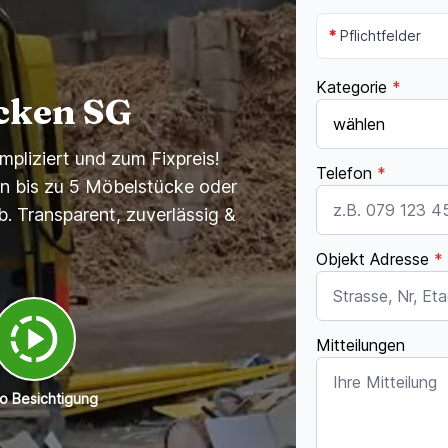
*
Pflichtfelder
Kategorie
*
cken SG
pliziert und zum Fixpreis!
Telefon
*
en bis zu 5 Möbelstücke oder
b. Transparent, zuverlässig &
Objekt Adresse
*
Mitteilungen
o Besichtigung