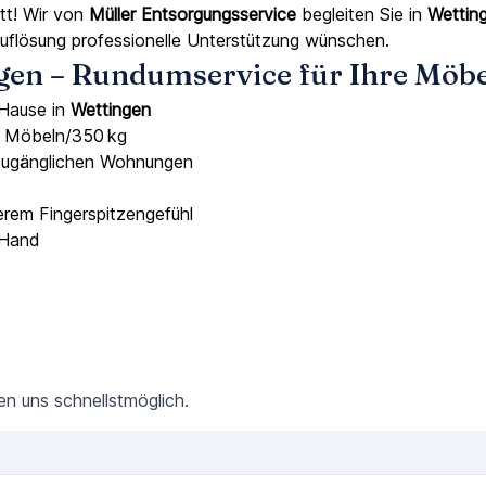
tt! Wir von
Müller Entsorgungsservice
begleiten Sie in
Wettin
uflösung professionelle Unterstützung wünschen.
ngen – Rundumservice für Ihre Möb
 Hause in
Wettingen
5 Möbeln/350 kg
zugänglichen Wohnungen
em Fingerspitzengefühl
 Hand
den uns schnellstmöglich.