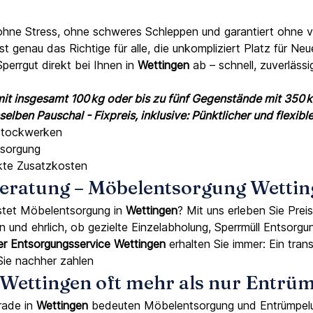
ohne Stress, ohne schweres Schleppen und garantiert ohne 
st genau das Richtige für alle, die unkompliziert Platz für N
errgut direkt bei Ihnen in
Wettingen
ab – schnell, zuverläss
it insgesamt 100 kg oder bis zu fünf Gegenstände mit 350 k
elben Pauschal - Fixpreis, inklusive: Pünktlicher und flexibl
 Stockwerken
tsorgung
ckte Zusatzkosten
 Beratung – Möbelentsorgung Wett
stet Möbelentsorgung in
Wettingen
? Mit uns erleben Sie Prei
fen und ehrlich, ob gezielte Einzelabholung, Sperrmüll Entso
er Entsorgungsservice Wettingen
erhalten Sie immer: Ein tra
Sie nachher zahlen
ettingen oft mehr als nur Entrüm
rade in
Wettingen
bedeuten Möbelentsorgung und Entrümpelun