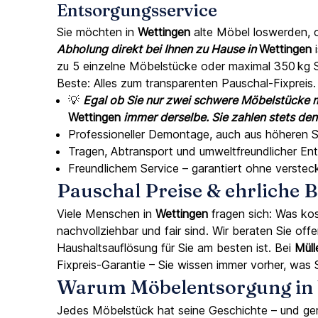
Entsorgungsservice
Sie möchten in
Wettingen
alte Möbel loswerden, 
Abholung direkt bei Ihnen zu Hause in
Wettingen
i
zu 5 einzelne Möbelstücke oder maximal 350 kg Sp
Beste: Alles zum transparenten Pauschal-Fixpreis.
💡
Egal ob Sie nur zwei schwere Möbelstücke m
Wettingen
immer derselbe. Sie zahlen stets dens
Professioneller Demontage, auch aus höheren
Tragen, Abtransport und umweltfreundlicher En
Freundlichem Service – garantiert ohne verste
Pauschal Preise & ehrliche
Viele Menschen in
Wettingen
fragen sich: Was ko
nachvollziehbar und fair sind. Wir beraten Sie of
Haushaltsauflösung für Sie am besten ist. Bei
Müll
Fixpreis-Garantie – Sie wissen immer vorher, was 
Warum Möbelentsorgung in W
Jedes Möbelstück hat seine Geschichte – und ge