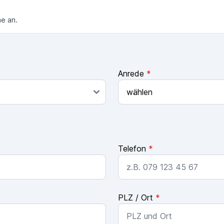
ne an.
Anrede
*
Telefon
*
PLZ / Ort
*